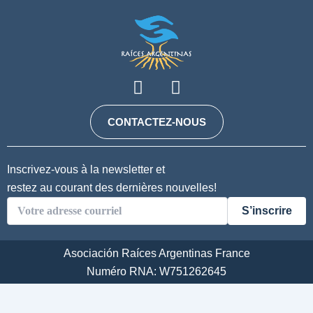
F
I
a
n
c
s
CONTACTEZ-NOUS
e
t
b
a
o
g
Inscrivez-vous à la newsletter et
o
r
restez au courant des dernières nouvelles!
k
a
S’inscrire
m
Asociación Raíces Argentinas France
Numéro RNA: W751262645