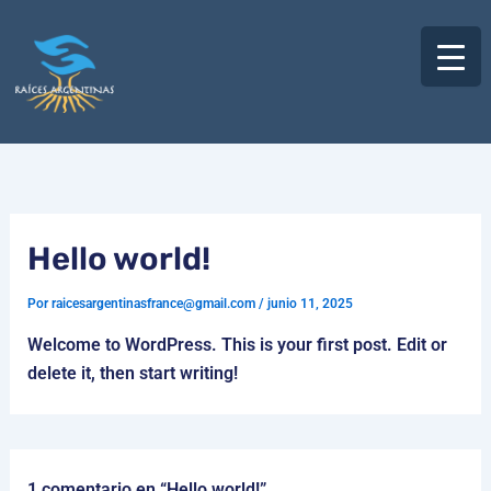
Ir
al
contenido
Hello world!
Por
raicesargentinasfrance@gmail.com
/
junio 11, 2025
Welcome to WordPress. This is your first post. Edit or
delete it, then start writing!
1 comentario en “Hello world!”