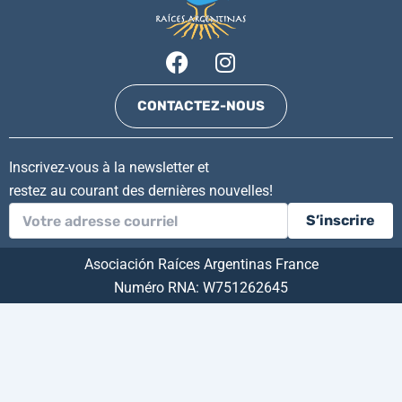
F
I
a
n
c
s
CONTACTEZ-NOUS
e
t
b
a
o
g
Inscrivez-vous à la newsletter et
o
r
restez au courant des dernières nouvelles!
k
a
S’inscrire
m
Asociación Raíces Argentinas France
Numéro RNA: W751262645